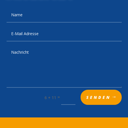
=
SENDEN
6 + 11